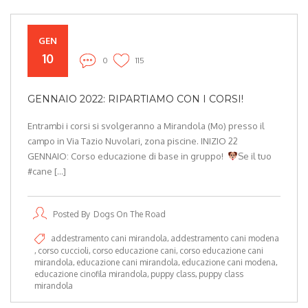
GEN
10
0
115
GENNAIO 2022: RIPARTIAMO CON I CORSI!
Entrambi i corsi si svolgeranno a Mirandola (Mo) presso il
campo in Via Tazio Nuvolari, zona piscine. INIZIO 22
GENNAIO: Corso educazione di base in gruppo!
Se il tuo
#cane […]
Posted By
Dogs On The Road
addestramento cani mirandola
addestramento cani modena
corso cuccioli
corso educazione cani
corso educazione cani
mirandola
educazione cani mirandola
educazione cani modena
educazione cinofila mirandola
puppy class
puppy class
mirandola