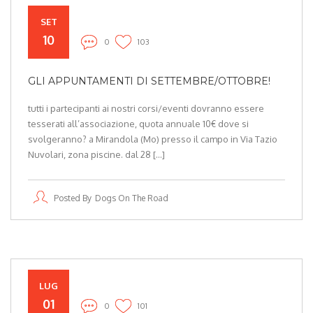
SET
10
0
103
GLI APPUNTAMENTI DI SETTEMBRE/OTTOBRE!
tutti i partecipanti ai nostri corsi/eventi dovranno essere
tesserati all’associazione, quota annuale 10€ dove si
svolgeranno? a Mirandola (Mo) presso il campo in Via Tazio
Nuvolari, zona piscine. dal 28 […]
Posted By
Dogs On The Road
LUG
01
0
101