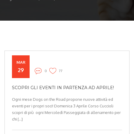
MAR
29
0
77
SCOPRI GLI EVENTI IN PARTENZA AD APRILE!
Ogni mese Dogs on the Road propone nuove attività ed
eventi per i propri soci! Domenica 3 Aprile Corso Cuccioli
scopri di più ogni Mercoledì Passeggiata di allenamento per
chi […]