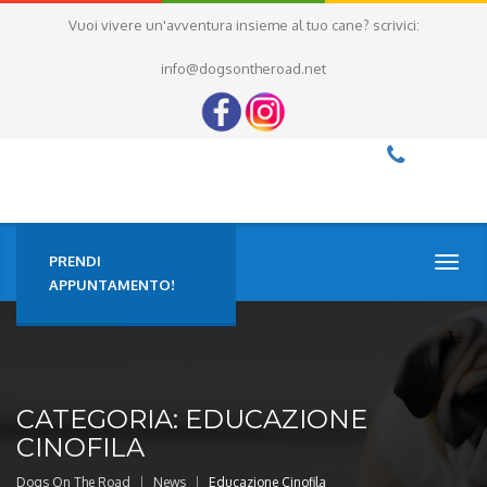
Vuoi vivere un'avventura insieme al tuo cane? scrivici:
info@dogsontheroad.net
PRENDI
TOGG
NAVI
APPUNTAMENTO!
CATEGORIA:
EDUCAZIONE
CINOFILA
Dogs On The Road
News
Educazione Cinofila