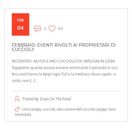
FEB
04
0
103
FEBBRAIO: EVENTI RIVOLTI AI PROPRIETARI DI
CUCCIOLI!
INCONTRO: AIUTO! IL MIO CUCCIOLO FA I BISOGNI IN CASA!
Sappiamo quanto possa essere stressante il periodo in cui i
#cuccioli fanno la #pipì ogni 3×2 e la mollano dove capita si
certo, non […]
Posted By
Dogs On The Road
corso puppy
cuccioli
educazione del cucciolo
puppy class
mirandola