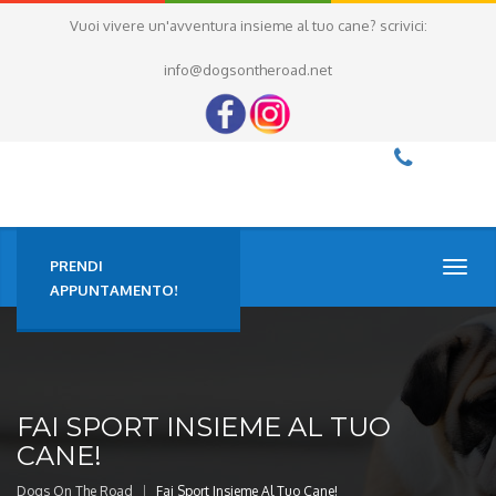
Vuoi vivere un'avventura insieme al tuo cane? scrivici:
info@dogsontheroad.net
PRENDI
TOGG
NAVI
APPUNTAMENTO!
FAI SPORT INSIEME AL TUO
CANE!
Dogs On The Road
Fai Sport Insieme Al Tuo Cane!