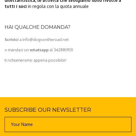
dilettantistica, le attività che svolgiamo sono rivolte a
tutti i soci
in regola con la quota annuale
HAI QUALCHE DOMANDA?
Scrivici
a info@dogsontheroad.net
o mandaci un
whatsapp
al 3428819131
ti richiameremo appena possibile!
SUBSCRIBE OUR NEWSLETTER