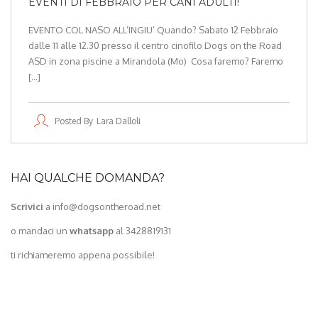
EVENTI DI FEBBRAIO PER CANI ADULTI!
EVENTO COL NASO ALL’INGIU’ Quando? Sabato 12 Febbraio
dalle 11 alle 12.30 presso il centro cinofilo Dogs on the Road
ASD in zona piscine a Mirandola (Mo) Cosa faremo? Faremo
[…]
Posted By
Lara Dalloli
HAI QUALCHE DOMANDA?
Scrivici
a info@dogsontheroad.net
o mandaci un
whatsapp
al 3428819131
ti richiameremo appena possibile!