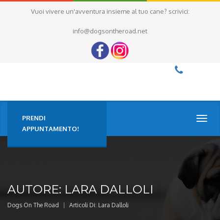
Vuoi vivere un'avventura insieme al tuo cane? scrivici:
info@dogsontheroad.net
PRENDI
TOGG
NAVI
APPUNTAMENTO!
AUTORE:
LARA DALLOLI
Dogs On The Road
Articoli Di: Lara Dalloli