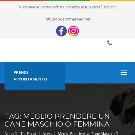
Vuoi vivere un'avventura insieme al tuo cane? scrivici:
info@dogsontheroad.net
PRENDI
TOGG
NAVI
APPUNTAMENTO!
TAG:
MEGLIO PRENDERE UN
CANE MASCHIO O FEMMINA
Dogs On The Road
News
Meglio Prendere Un Cane Maschio O