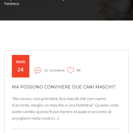
Femmina
MAR
24
(2) Comments
196
MA POSSONO CONVIVERE DUE CANI MASCHI?
“Ma noooo, non prendete due maschi che non vanno
d’accordo, meglio un maschio e una femmina!” Quante volte
avete sentito questa frase mentre eravate in procinto di
accogliere nella vostra […]