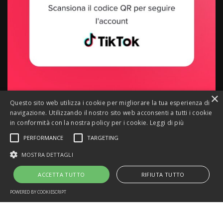
×
Questo sito web utilizza i cookie per migliorare la tua esperienza di
navigazione. Utilizzando il nostro sito web acconsenti a tutti i cookie
in conformità con la nostra policy per i cookie.
Leggi di più
Siamo anche su TikTok
PERFORMANCE
TARGETING
MOSTRA DETTAGLI
ACCETTA TUTTO
RIFIUTA TUTTO
POWERED BY COOKIESCRIPT
PRIVACY POLICY
COOKIE POLICY
COPYRIGHTS © 2013 - 2024 DOGS ON THE ROAD
®
. ALL RIGHTS
RESERVED