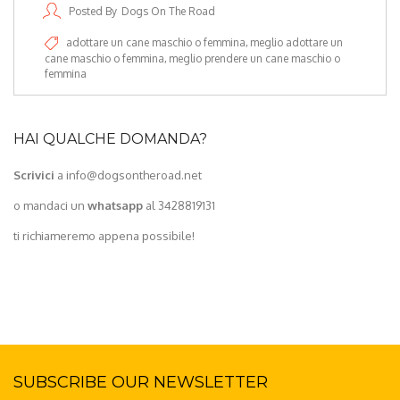
Posted By
Dogs On The Road
adottare un cane maschio o femmina
meglio adottare un
cane maschio o femmina
meglio prendere un cane maschio o
femmina
HAI QUALCHE DOMANDA?
Scrivici
a info@dogsontheroad.net
o mandaci un
whatsapp
al 3428819131
ti richiameremo appena possibile!
SUBSCRIBE OUR NEWSLETTER