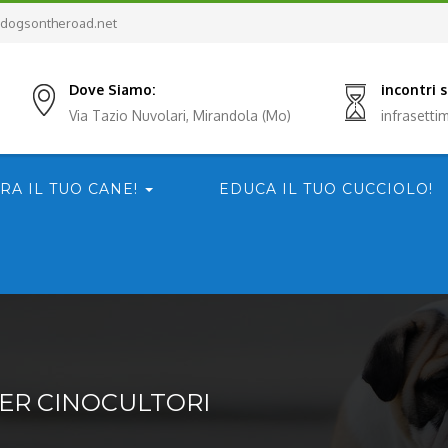
dogsontheroad.net
Dove Siamo:
incontri
Via Tazio Nuvolari, Mirandola (Mo)
infrasett
RA IL TUO CANE!
EDUCA IL TUO CUCCIOLO!
ER CINOCULTORI