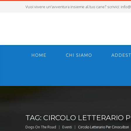
Vuoi vivere un'avventura insieme al tuo cane? scrivici:
info@
HOME
CHI SIAMO
ADDEST
TAG:
CIRCOLO LETTERARIO P
Dogs On The Road
Eventi
Circolo Letterario Per Cinocultori