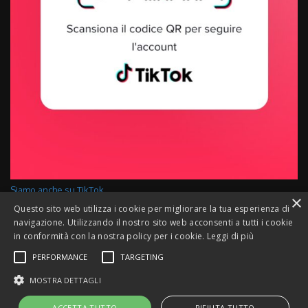
Siamo anche su TikTok
×
Questo sito web utilizza i cookie per migliorare la tua esperienza di
navigazione. Utilizzando il nostro sito web acconsenti a tutti i cookie
in conformità con la nostra policy per i cookie.
Leggi di più
PERFORMANCE
TARGETING
MOSTRA DETTAGLI
PRIVACY POLICY
COOKIE POLICY
COPYRIGHTS © 2013 - 2024 DOGS ON THE ROAD
®
. ALL RIGHTS
ACCETTA TUTTO
RIFIUTA TUTTO