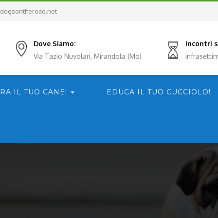
dogsontheroad.net
Dove Siamo:
incontri
Via Tazio Nuvolari, Mirandola (Mo)
infrasett
RA IL TUO CANE!
EDUCA IL TUO CUCCIOLO!