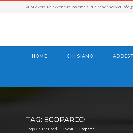
Vuoi vivere un'avventura insieme al tuo cane? scrivici:
info@
HOME
CHI SIAMO
ADDEST
TAG:
ECOPARCO
Dogs On The Road
Eventi
Ecoparco